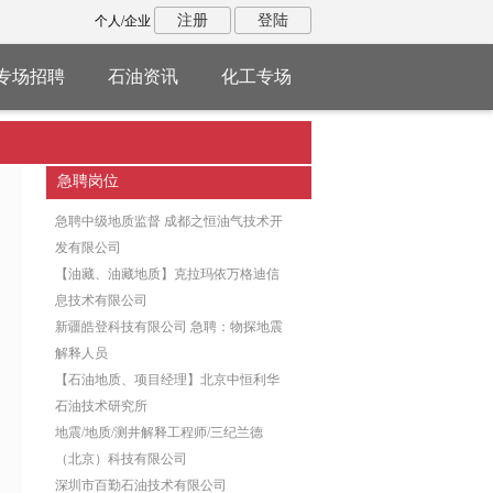
注册
登陆
个人/企业
专场招聘
石油资讯
化工专场
急聘岗位
急聘中级地质监督 成都之恒油气技术开
发有限公司
【油藏、油藏地质】克拉玛依万格迪信
息技术有限公司
新疆皓登科技有限公司 急聘：物探地震
解释人员
【石油地质、项目经理】北京中恒利华
石油技术研究所
地震/地质/测井解释工程师/三纪兰德
（北京）科技有限公司
深圳市百勤石油技术有限公司