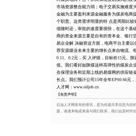
市场资源整合能力弱；电子交易实施难度大
金融为主要盈利来源金融服务为煤炭电商
个职责。这类需求明显的特 点是周期比较
借随时还，审批的速度要很快，在这个基础
商的资金来源主要是自有的资本金、银行
易企业解 决融资这方面，电商平台主要以
荐安源煤业未来主要的增长点来自物流、电商平
0.11、0.2元，买 入评级，目标价15元
值。我们看好如陕煤这样高弹性的煤炭企业。
在保理业务和近期上线的易煤网的供应链金
长点。我们预计公司15年全年EPS0.6
人才网：www.oiljob.cn
【免责声明】
石油人才网发布的资讯，是为传递共享信息为目
题，请速来电或来函与我们联系，我们会及时作