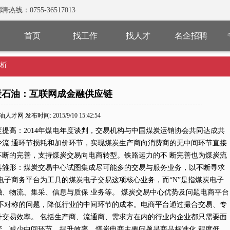
0755-36517013
首页
找工作
找人才
名企招聘
析
炭石油：互联网成金融供应链
人才网 发布时间: 2015/9/10 15:42:54
提高：2014年煤电年度谈判，交易机构与中国煤炭运销协会共同达成共
流 通环节损耗和加价环节，实现煤炭生产商向消费商的无中间环节直接
断的完善，支持煤炭交易向电商转型。铁路运力的不 断完善也为煤炭流
具雏形：煤炭交易中心试图集成尽可能多的交易与服务业务，以不断寻求
指以电子商务平台为工具的煤炭电子交易这项核心业务，而“N”是指煤炭电子
、物流、集采、信息与质保 业务等。 煤炭交易中心优势及问题电商平台
不对称的问题，降低行业的中间环节的成本。电商平台通过撮合交易、专
交易效率。 包括生产商、流通商、需求方在内的行业内企业都只需要面
，减少中间环节，提升效率。煤炭电商主要问题是商品标准化 程度低，