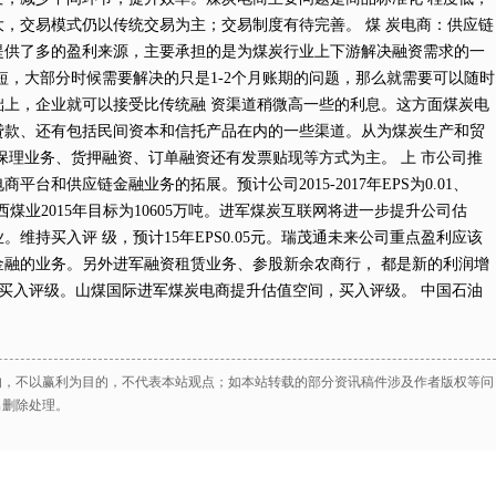
，交易模式仍以传统交易为主；交易制度有待完善。 煤 炭电商：供应链
提供了多的盈利来源，主要承担的是为煤炭行业上下游解决融资需求的一
短，大部分时候需要解决的只是1-2个月账期的问题，那么就需要可以随时
上，企业就可以接受比传统融 资渠道稍微高一些的利息。这方面煤炭电
贷款、还有包括民间资本和信托产品在内的一些渠道。从为煤炭生产和贸
保理业务、货押融资、订单融资还有发票贴现等方式为主。 上 市公司推
台和供应链金融业务的拓展。预计公司2015-2017年EPS为0.01、
。陕西煤业2015年目标为10605万吨。进军煤炭互联网将进一步提升公司估
维持买入评 级，预计15年EPS0.05元。瑞茂通未来公司重点盈利应该
融的业务。另外进军融资租赁业务、参股新余农商行， 都是新的利润增
6元，买入评级。山煤国际进军煤炭电商提升估值空间，买入评级。 中国石油
的，不以赢利为目的，不代表本站观点；如本站转载的部分资讯稿件涉及作者版权等问
出删除处理。