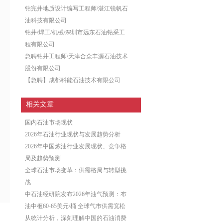
钻完井地质设计编写工程师/湛江锐帆石
油科技有限公司
钻井/焊工/机械/深圳市远东石油钻采工
程有限公司
急聘钻井工程师/天津合众丰源石油技术
股份有限公司
【急聘】成都科能石油技术有限公司
相关文章
国内石油市场现状
2026年石油行业现状与发展趋势分析
2026年中国炼油行业发展现状、竞争格
局及趋势预测
全球石油市场变革：供需格局与转型挑
战
中石油经研院发布2026年油气预测：布
油中枢60-65美元/桶 全球气市供需宽松
从统计分析，深刻理解中国的石油消费