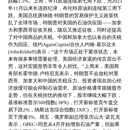
跌幅1.5%。上周，WTI原油连续第七周下跌，为2023
年11月以来长连跌纪录，布伦特原油则连续第三周下
跌。美国总统唐纳德·特朗普的贸易保护主义政策扰
乱了全球市场，特朗普对美国的石油供应国——加拿
大和墨西哥征收关税，随后又推迟征收，同时还提高
了对中国商品的关税。中国和加拿大也以各自的关税
作为回应。纽约AgainCapital合伙人约翰·基尔达夫
(JohnKilduff)表示：“这个市场正处于紧张状态，未
来有很多事情需要处理。美国经济衰退的传言层出不
穷，这对宏观形势非常令人担忧。”上周末，美国商
务部长霍华德·卢特尼克表示，特朗普不会放松对墨
西哥、加拿大和中国的关税压力。投资者现在担心经
济放缓可能会抑制石油需求。原油价格通常跟随股市
走势，但在关税担忧的推动下，股市继续大幅下跌，
基准标准普尔500指数(.SPX)，打开新标签页午盘交
易下跌2%，纳斯达克综合指数(.IXIC)，打开新标签
页下滑逾3%。周五，俄罗斯副总理亚历山大·诺瓦克
表示，OPEC+同意从4月开始增加石油产量，但如果