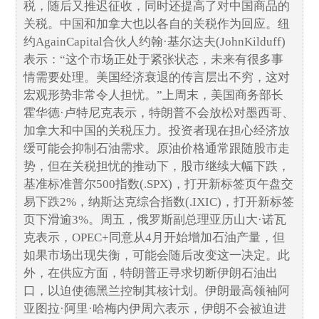
税，随后又推迟征收，同时还提高了对中国商品的
关税。中国和加拿大也以各自的关税作为回应。纽
约AgainCapital合伙人约翰·基尔达夫(JohnKilduff)
表示：“这个市场正处于紧张状态，未来有很多事
情需要处理。美国经济衰退的传言层出不穷，这对
宏观形势非常令人担忧。”上周末，美国商务部长
霍华德·卢特尼克表示，特朗普不会放松对墨西哥、
加拿大和中国的关税压力。投资者现在担心经济放
缓可能会抑制石油需求。原油价格通常跟随股市走
势，但在关税担忧的推动下，股市继续大幅下跌，
基准标准普尔500指数(.SPX)，打开新标签页午盘交
易下跌2%，纳斯达克综合指数(.IXIC)，打开新标签
页下滑逾3%。周五，俄罗斯副总理亚历山大·诺瓦
克表示，OPEC+同意从4月开始增加石油产量，但
如果市场出现失衡，可能会随后改变这一决定。此
外，在供应方面，特朗普正寻求切断伊朗石油出
口，以迫使德黑兰控制其核计划。伊朗最高领袖阿
亚图拉·阿里·哈梅内伊周六表示，伊朗不会被迫进