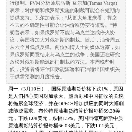
行谈判。PVM分析师塔马斯·瓦尔加(Tamas Varga)
表示，对伊朗和俄罗斯实施的制裁可能会在短期内
提供支持。瓦尔加表示：“从更大角度来看，挥之
不去的不确定性可能会让油价涨势变得短暂。”特
朗普表示，如果俄罗斯不能与乌克兰达成停火协
议，美国将加大对俄罗斯的制裁。随后，油价周五
从六个月低点反弹。两位知情人士向媒体透露，如
果俄罗斯同意结束与乌克兰的战争，美国还在研究
放松对俄罗斯能源部门制裁的方法。本周晚些时
候，投资者将评估国际能源署和石油输出国组织关
于供需预测的月度报告。
周一（3月10日），国际原油期货价格下跌1%，原因
是人们担心美国对加拿大、墨西哥和中国征收的关税
将拖累全球经济，并在OPEC+增加供应的同时大幅削
减能源需求。布伦特原油期货结算价报每桶69.28美
元，下跌1.08美元，跌幅1.5%。美国西德克萨斯中质
原油期货结算价报每桶66.03美元，下跌1.01美元，