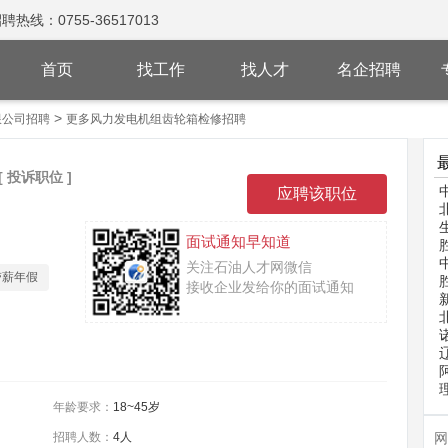
：0755-36517013
首页
找工作
找人才
名企招聘
>
限公司招聘
更多风力发电机组齿轮箱检修招聘
[ 投诉职位 ]
面试通知早知道
关注石油人才网微信
带薪年假
接收企业发给你的面试通知
年龄要求：
18~45岁
招聘人数：
4人
网