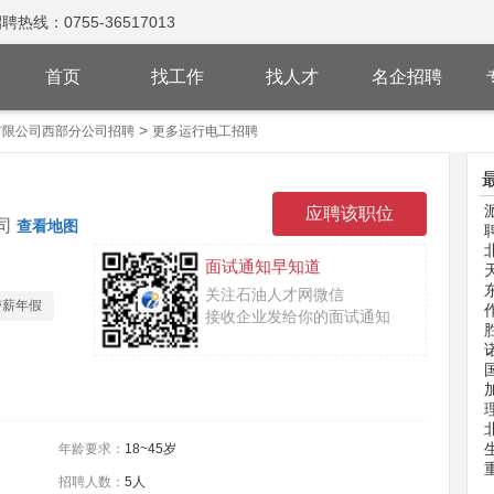
：0755-36517013
首页
找工作
找人才
名企招聘
>
有限公司西部分公司招聘
更多运行电工招聘
司
查看地图
面试通知早知道
关注石油人才网微信
带薪年假
接收企业发给你的面试通知
年龄要求：
18~45岁
招聘人数：
5人