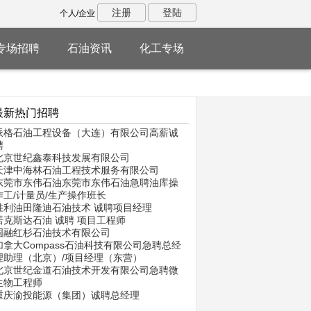
注册
登陆
个人/企业
专场招聘
石油资讯
化工专场
最新热门招聘
派格石油工程设备（大连）有限公司高薪诚
聘
北京世纪鑫泰科技发展有限公司
天津中海林石油工程技术服务有限公司
东莞市东伟石油东莞市东伟石油急聘油库操
作工/计量员/生产操作班长
胜利油田隆迪石油技术 诚聘项目经理
诺克斯达石油 诚聘 项目工程师
国融红杉石油技术有限公司
加拿大Compass石油科技有限公司急聘总经
理助理（北京）/项目经理（东营）
北京世纪金道石油技术开发有限公司急聘微
生物工程师
重庆渝投能源（集团）诚聘总经理