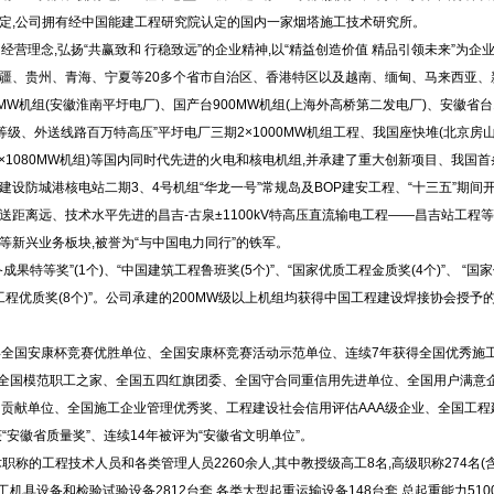
定,公司拥有经中国能建工程研究院认定的国内一家烟塔施工技术研究所。
的经营理念,弘扬“共赢致和 行稳致远”的企业精神,以“精益创造价值 精品引领未来”为
疆、贵州、青海、宁夏等20多个省市自治区、香港特区以及越南、缅甸、马来西亚、
MW机组(安徽淮南平圩电厂)、国产台900MW机组(上海外高桥第二发电厂)、安徽省台
等级、外送线路百万特高压”平圩电厂三期2×1000MW机组工程、我国座快堆(北京房
1080MW机组)等国内同时代先进的火电和核电机组,并承建了重大创新项目、我国首
设防城港核电站二期3、4号机组“华龙一号”常规岛及BOP建安工程、“十三五”期间开
距离远、技术水平先进的昌吉-古泉±1100kV特高压直流输电工程——昌吉站工程
新兴业务板块,被誉为“与中国电力同行”的铁军。
等奖”(1个)、“中国建筑工程鲁班奖(5个)”、“国家优质工程金质奖(4个)”、 “国家
安装工程优质奖(8个)”。公司承建的200MW级以上机组均获得中国工程建设焊接协会授
得全国安康杯竞赛优胜单位、全国安康杯竞赛活动示范单位、连续7年获得全国优秀施
获全国模范职工之家、全国五四红旗团委、全国守合同重信用先进单位、全国用户满意
出贡献单位、全国施工企业管理优秀奖、工程建设社会信用评估AAA级企业、全国工程
安徽省质量奖”、连续14年被评为“安徽省文明单位”。
称的工程技术人员和各类管理人员2260余人,其中教授级高工8名,高级职称274名(含高
有施工机具设备和检验试验设备2812台套,各类大型起重运输设备148台套,总起重能力5