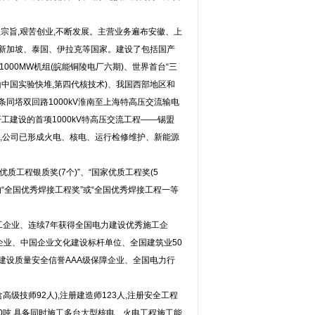
企业宗旨,艰苦创业,不断发展。主营业务遍布安徽、上
新加坡、泰国、伊拉克等国家。建设了包括国产
1000MW机组(皖能铜陵电厂六期)、世界首台“三
山中国实验快堆,第四代核技术)、我国西部地区和
条同塔双回路1000kV淮南至上海特高压交流输电
工建设的首项1000kV特高压交流工程——锡盟
等,公司已形成火电、核电、运行检修维护、新能源
优质工程银质奖(7个)”、“国家优质工程奖(5
予的“全国优秀焊接工程奖”或“全国优秀焊接工程一等
工企业、连续7年获得全国电力建设优秀施工企
企业、中国企业文化建设标杆单位、全国建筑业50
建设质量安全信誉AAA级保障企业、全国电力行
级技师92人),注册建造师123人,注册安全工程
100吨,具备同时施工多台大型核电、火电工程施工能