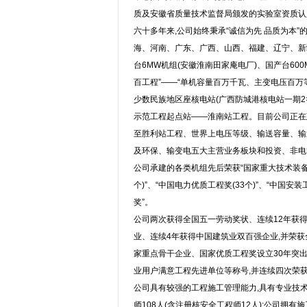
质及安徽省质量技术监督局颁发的实验室资质认
六十多年来,公司始终秉承“诚信为先 品质为本”
海、河南、广东、广西、山西、福建、辽宁、新
台6MW机组(安徽淮南田家庵电厂)、国产台600
百工程”——“单机容量百万千瓦、主变电压百万
少数民族地区座核电站(广西防城港核电站一期2×
示范工程起点站——淮南站工程。目前公司正在建
至胜利站工程、世界上电压等级、输送容量、输送
及环保、输变电五大主营业务板块和投资、非电等
公司承建的各类机组先后荣获“国家重大技术装备成果特
个)”、“中国电力优质工程奖(33个)”、“中国
奖”。
公司两次获得全国五一劳动奖状、连续12年获
业、连续4年获得中国建筑业双百强企业,并荣
家重点骨干企业、国家优质工程奖设立30年突
业用户满意工程先进单位等称号,并连续四次荣获“
公司具有较强的工程施工管理能力,具有专业技术职
师108人(含注册核安全工程师12人);公司拥