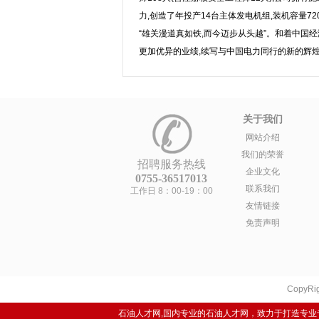
力,创造了年投产14台主体发电机组,装机容量72
“雄关漫道真如铁,而今迈步从头越”。和着中国经
更加优异的业绩,续写与中国电力同行的新的辉煌
关于我们
网站介绍
我们的荣誉
招聘服务热线
企业文化
0755-36517013
联系我们
工作日 8：00-19：00
友情链接
免责声明
CopyRig
石油人才网,国内专业的石油人才网，致力于打造专业