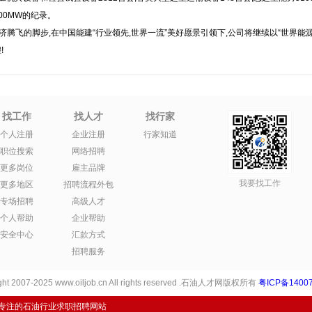
00MW的纪录。
济腾飞的脚步,在中国能建“行业领先,世界一流”美好愿景引领下,公司将继续以“世界能源
!
找工作
找人才
找行家
个人注册
企业注册
行家知道
职位搜索
网络招聘
更多岗位
雇主品牌
我要找工作
更多地区
招聘流程外包
专场招聘
高级人才
个人帮助
企业帮助
安全中心
汇款方式
招聘服务
ht 2007-2025 www.oiljob.cn All rights reserved .石油人才网版权所有
粤ICP备14007
专注的石油行业求职招聘网站