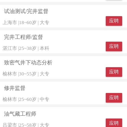
试油测试/完井监督
应聘
上海市
|
18~60岁
|
大专
完井工程师/监督
应聘
湛江市
|
25~38岁
|
本科
致密气井下动态分析
应聘
榆林市
|
30~55岁
|
大专
修井监督
应聘
榆林市
|
25~60岁
|
中专
油气藏工程师
应聘
吕梁市
|
25~58岁
|
大专